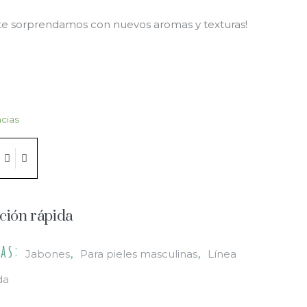
 te sorprendamos con nuevos aromas y texturas!
cias
Añadir Al Carrito
ción rápida
ías:
,
,
Jabones
Para pieles masculinas
Línea
da