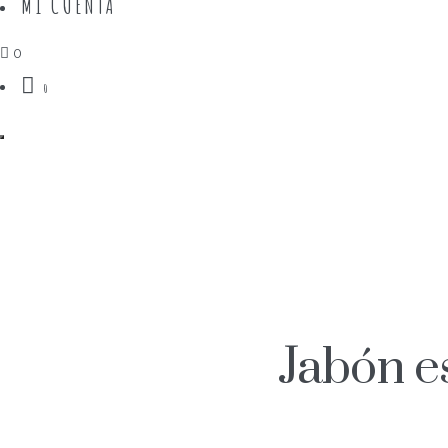
MI CUENTA
0
0
Jabón e