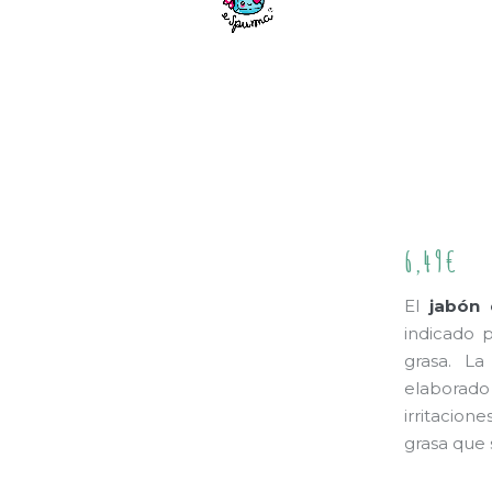
6,49
€
El
jabón 
indicado 
grasa. L
elaborado 
irritacione
grasa que 