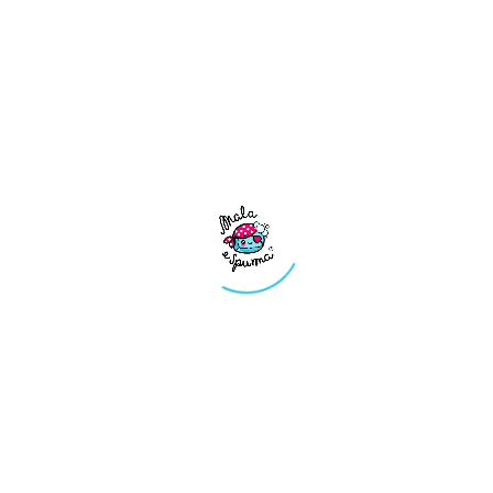
Jabón de árbol de té y Neem
para zonas íntimas
6,49
€